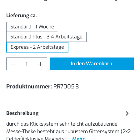
auswählen
Lieferung ca.
Standard - 1 Woche
Standard Plus - 3-4 Arbeitstage
Express - 2 Arbeitstage
Produkt Anzahl: Gib den gewünschten Wert
In den Warenkorb
Produktnummer:
RR7005.3
Beschreibung
durch das Klicksystem sehr leicht aufzubauende
Messe-Theke besteht aus rubustem Gittersystem (2x2
Felder)inklusive Magnetsc…
Mehr