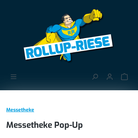
alt springen
Ware
Messetheke
Messetheke Pop-Up