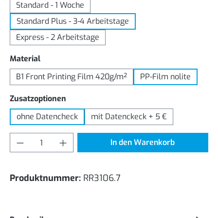
Standard - 1 Woche
Standard Plus - 3-4 Arbeitstage
Express - 2 Arbeitstage
auswählen
Material
B1 Front Printing Film 420g/m²
PP-Film nolite
auswählen
Zusatzoptionen
ohne Datencheck
mit Datenckeck + 5 €
Produkt Anzahl: Gib den gewünschten Wert
In den Warenkorb
Produktnummer:
RR3106.7