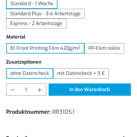
Standard - 1 Woche
Standard Plus - 3-4 Arbeitstage
Express - 2 Arbeitstage
auswählen
Material
B1 Front Printing Film 420g/m²
PP-Film nolite
auswählen
Zusatzoptionen
ohne Datencheck
mit Datenckeck + 5 €
Produkt Anzahl: Gib den gewünschten Wert
In den Warenkorb
Produktnummer:
RR3105.1