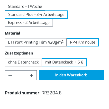
Standard - 1 Woche
Standard Plus - 3-4 Arbeitstage
Express - 2 Arbeitstage
auswählen
Material
B1 Front Printing Film 420g/m²
PP-Film nolite
auswählen
Zusatzoptionen
ohne Datencheck
mit Datenckeck + 5 €
Produkt Anzahl: Gib den gewünschten Wert
In den Warenkorb
Produktnummer:
RR3204.8