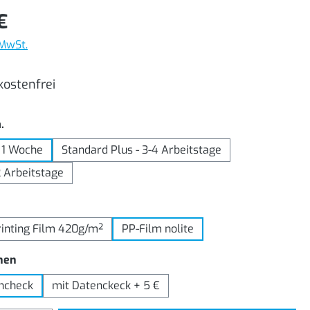
€
 MwSt.
ostenfrei
auswählen
.
 1 Woche
Standard Plus - 3-4 Arbeitstage
2 Arbeitstage
wählen
rinting Film 420g/m²
PP-Film nolite
auswählen
nen
ncheck
mit Datenckeck + 5 €