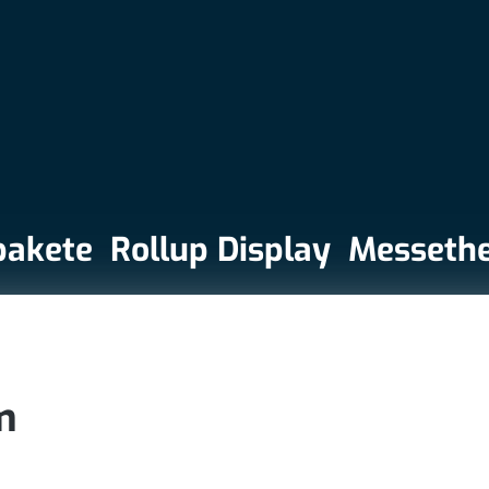
pakete
Rollup Display
Messeth
m