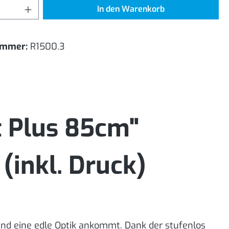
Anzahl: Gib den gewünschten Wert ein od
In den Warenkorb
ummer:
R1500.3
t Plus 85cm"
(inkl. Druck)
 und eine edle Optik ankommt. Dank der stufenlos