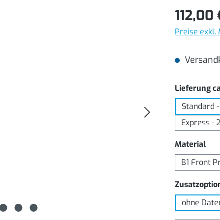
112,00 
Preise exkl.
Versandk
Lieferung ca
Standard -
Express - 
aus
Material
B1 Front P
Zusatzoptio
ohne Date