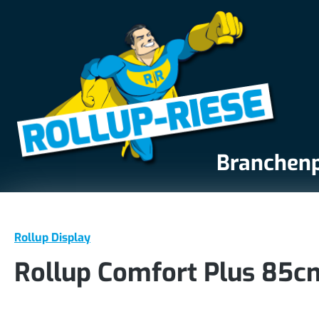
springen
Zur Hauptnavigation springen
Branchen
Rollup Display
Rollup Comfort Plus 85c