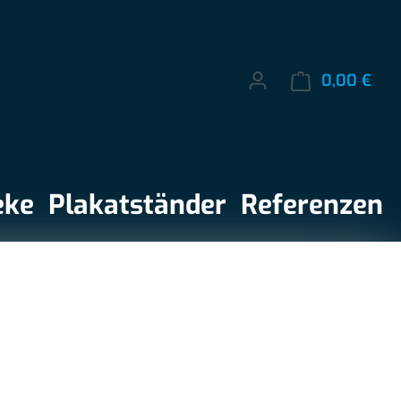
0,00 €
Ware
eke
Plakatständer
Referenzen