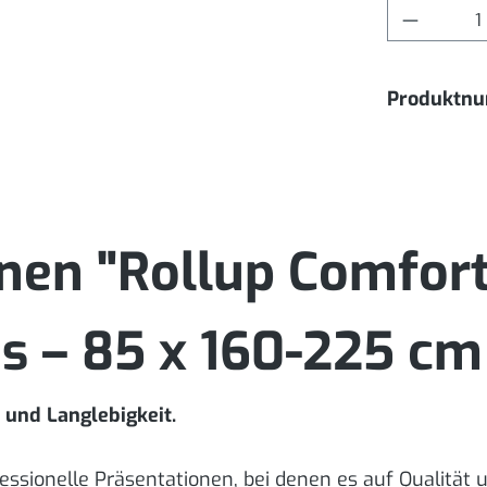
Produkt 
Produktn
nen "Rollup Comfor
s – 85 x 160-225 cm 
 und Langlebigkeit.
ofessionelle Präsentationen, bei denen es auf Qualität