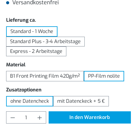
Versandkostenfrei
auswählen
Lieferung ca.
Standard - 1 Woche
Standard Plus - 3-4 Arbeitstage
Express - 2 Arbeitstage
auswählen
Material
B1 Front Printing Film 420g/m²
PP-Film nolite
auswählen
Zusatzoptionen
ohne Datencheck
mit Datenckeck + 5 €
Produkt Anzahl: Gib den gewünschten Wert
In den Warenkorb