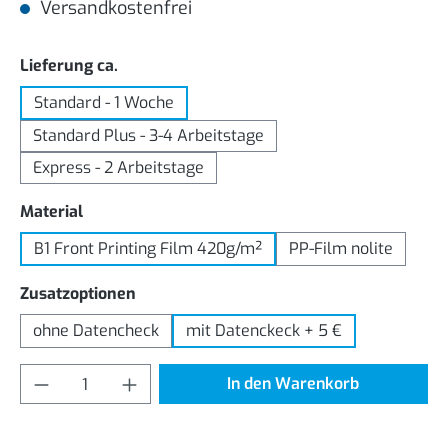
Versandkostenfrei
auswählen
Lieferung ca.
Standard - 1 Woche
Standard Plus - 3-4 Arbeitstage
Express - 2 Arbeitstage
auswählen
Material
B1 Front Printing Film 420g/m²
PP-Film nolite
auswählen
Zusatzoptionen
ohne Datencheck
mit Datenckeck + 5 €
Produkt Anzahl: Gib den gewünschten Wert
In den Warenkorb